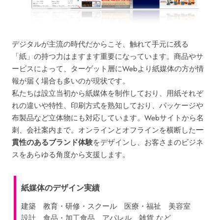
デジタルが主流の時代だからこそ、触れて手元に残る
「紙」の持つ力はますます重要になっています。商品やサ
ービスによって、ターゲット層にWebより紙媒体の方が情
報が届く場合も多いのが現状です。
私たちは設立当初から紙媒体を制作しており、用紙それぞ
れの違いや特性、印刷方式を熟知しており、パッケージや
布製品など立体物にも対応しています。Webサイトから名
刺、会社案内まで。オンラインとオフラインを横断した
一
貫性のあるブランド体験
をデザインし、お客さまのビジネ
スをあらゆる角度から支援します。
紙媒体のデザイン実績
建築
教育・研修・スクール
医療・福祉
美容室
設計
食品・加工食品
アパレル
雑貨 など