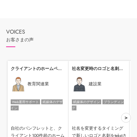
お客さまの声
クライアントのホームページ管理業務を委託
社名変更時のロゴと名刺をお願いしました
教育関連業
建設業
Web運用サポート
紙媒体のデザ
紙媒体のデザイン
ブランディン
イン
グ
用
媒
>
自社のパンフレットと、ク
社名を変更するタイミング
ライアント100件超のホーム
で新しいロゴと名刺をtekstさ