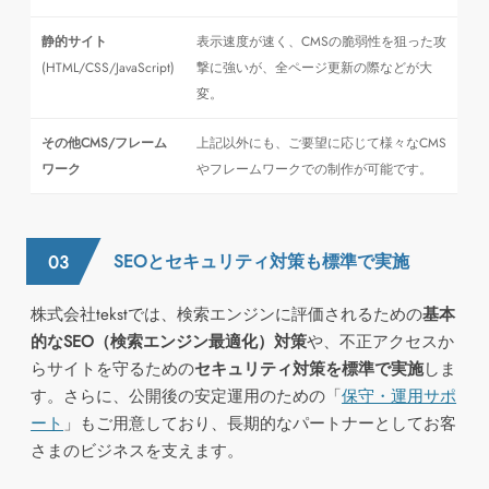
静的サイト
表示速度が速く、CMSの脆弱性を狙った攻
(HTML/CSS/JavaScript)
撃に強いが、全ページ更新の際などが大
変。
その他CMS/フレーム
上記以外にも、ご要望に応じて様々なCMS
ワーク
やフレームワークでの制作が可能です。
SEOとセキュリティ対策も標準で実施
株式会社tekstでは、検索エンジンに評価されるための
基本
的なSEO（検索エンジン最適化）対策
や、不正アクセスか
らサイトを守るための
セキュリティ対策を標準で実施
しま
す。さらに、公開後の安定運用のための「
保守・運用サポ
ート
」もご用意しており、長期的なパートナーとしてお客
さまのビジネスを支えます。