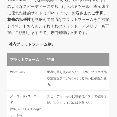
WordPressのような本格的CMSから、WixやGoogleサイト
のようなスピーディーに立ち上げられるツール、表示速度
に優れた静的サイト（HTML）まで、お客さまの
ご予算、
将来の拡張性
を見据えて最適なプラットフォームをご提案
します。もちろん、それぞれのメリット・デメリットも丁
寧にご説明しますので、専門知識は不要です。
対応プラットフォーム例↓
プラットフォーム
特徴
WordPress
世界で最も使われているCMS。ブログ機能
や豊富なプラグインによる高い拡張性が魅
力。
ノーコード/ローコー
スピーディーかつ比較的低コストで構築可
ド
能。カスタマイズには制限あり。
(Wix, STUDIO, Google
サイト等)