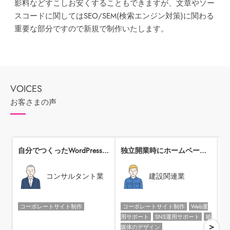
影料などすこしお安くすることもできますが、
文章やソー
スコードに関してはSEO/SEM(検索エンジン対策)に関わる
重要な部分
ですので新規で制作いたします。
お客さまの声
自分でつくったWordPressをリニューアルしてもらいました
独立開業時にホームページと名刺、SNS制作を依頼
コンサルタント業
建設関連業
コーポレートサイト制作
コーポレートサイト制作
Web運
用サポート
SNS運用サポート
紙
用
>
媒体のデザイン