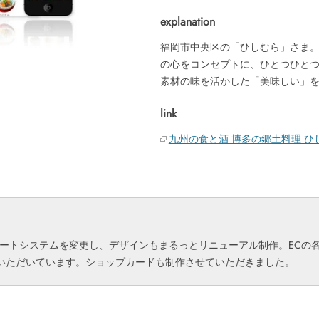
explanation
福岡市中央区の「ひしむら」さま
の心をコンセプトに、ひとつひと
素材の味を活かした「美味しい」
link
九州の食と酒 博多の郷土料理 ひ
カートシステムを変更し、デザインもまるっとリニューアル制作。ECの各
ていただいています。ショップカードも制作させていただきました。